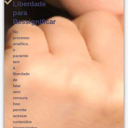
Liberdade
para
Ressignificar
No
processo
analítico,
o
paciente
tem
a
liberdade
de
falar
sem
censura.
Isso
permite
acessar
conteúdos
inconscientes,